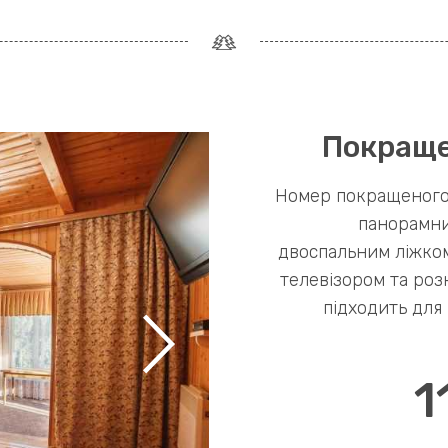
Покраще
Номер покращеного
панорамни
двоспальним ліжком
телевізором та роз
підходить для 
1