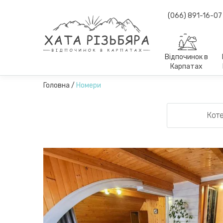
(066) 891-16-07
Відпочинок в
Карпатах
Головна
/
Номери
Кот