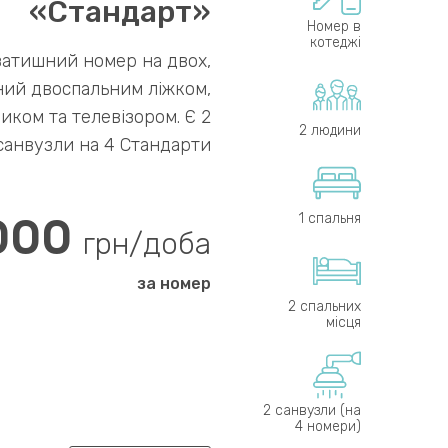
«Стандарт»
Номер в
котеджі
затишний номер на двох,
ий двоспальним ліжком,
иком та телевізором. Є 2
2 людини
санвузли на 4 Стандарти
000
1 спальня
грн/доба
за номер
2 спальних
місця
2 санвузли (на
4 номери)