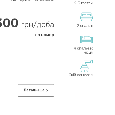
2-3 гостей
300
грн/доба
2 спальні
за номер
4 спальних
місця
Свій санвузол
Детальніше