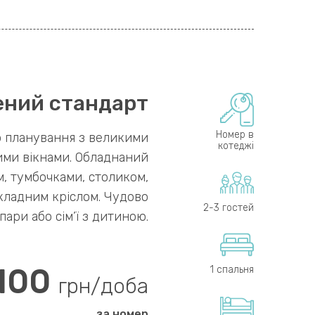
ний стандарт
Номер в
 планування з великими
котеджі
ми вікнами. Обладнаний
, тумбочками, столиком,
кладним кріслом. Чудово
2-3 гостей
пари або сім’ї з дитиною.
100
1 спальня
грн/доба
за номер