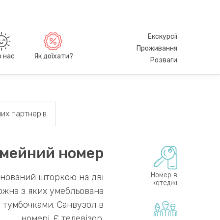
Екскурсії
Проживання
о нас
Як доїхати?
Розваги
их партнерів
імейний номер
Номер в
нований шторкою на дві
котеджі
кожна з яких умебльована
 тумбочками. Санвузол в
номері. Є телевізор.