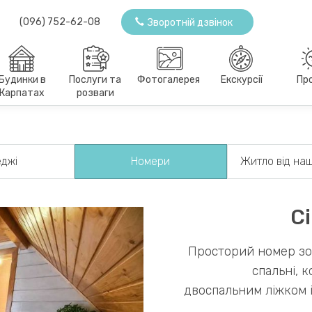
(096) 752-62-08
Зворотній дзвінок
Будинки в
Послуги та
Фотогалерея
Екскурсії
Пр
Карпатах
розваги
еджі
Номери
Житло від наш
С
Просторий номер зо
спальні, 
двоспальним ліжком і