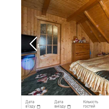
Дата
Дата
Кількість
в'їзду
виїзду
гостей