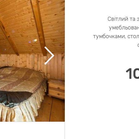
Світлий та 
умебльован
тумбочками, стол
1