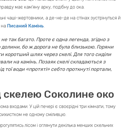
правду має кам’яну арку, подібну до ока.
ні чаші-жертовники, а де-не-де на стінах зустрінуться й
і на
Писаний Камінь
.
 не так багато. Проте є одна легенда, згідно з
 долини, бо ж дорога не була близькою. Горяни
и коротший шлях через скелі. Для того сиділи
ливали на камінь. Позаяк скелі складаються з
ід тої води «протяті» себто проткнуті портали,
д скелею Соколине око
ма входами. У цій печері є своєрідні три кімнати, тому
прихистком не одному сміливцю.
рогулятись лісом і оглянути декілька менших скельних