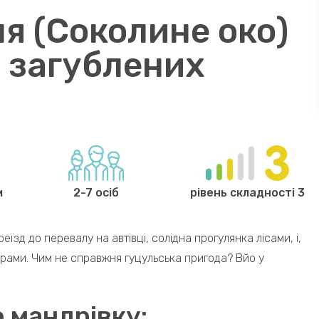
я (Соколине око)
о загублених
м
2-7 осіб
рівень складності 3
еїзд до перевалу на автівці, солідна прогулянка лісами, і,
черами. Чим не справжня гуцульська пригода? Вйо у
 мандрівку: