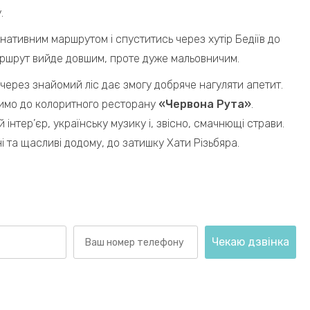
у.
нативним маршрутом і спуститись через хутір Бедіїв до
аршрут вийде довшим, проте дуже мальовничим.
через знайомий ліс дає змогу добряче нагуляти апетит.
очимо до колоритного ресторану
«Червона Рута»
.
інтер’єр, українську музику і, звісно, смачнющі страви.
і та щасливі додому, до затишку Хати Різьбяра.