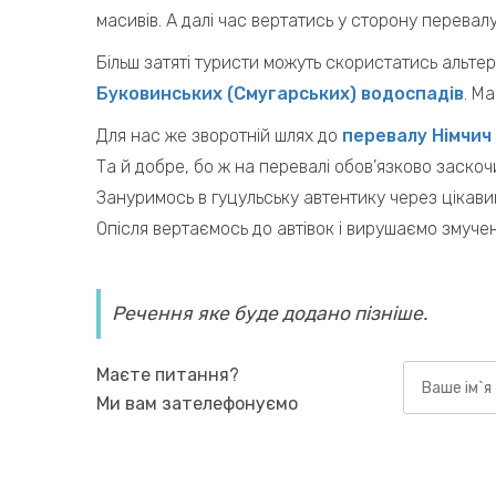
масивів. А далі час вертатись у сторону перевал
Більш затяті туристи можуть скористатись альтер
Буковинських (Смугарських) водоспадів
. М
Для нас же зворотній шлях до
перевалу Німчич
Та й добре, бо ж на перевалі обов’язково заск
Зануримось в гуцульську автентику через цікавий 
Опісля вертаємось до автівок і вирушаємо змучен
Речення яке буде додано пізніше.
Маєте питання?
Ми вам зателефонуємо