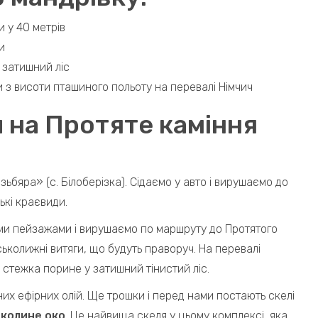
 у 40 метрів
и
затишний ліс
з висоти пташиного польоту на перевалі Німчич
 на Протяте каміння
ьбяра» (с. Білоберізка). Сідаємо у авто і вирушаємо до
ькі краєвиди.
ми пейзажами і вирушаємо по маршруту до Протятого
ьколижні витяги, що будуть праворуч. На перевалі
 стежка порине у затишний тінистий ліс.
х ефірних олій. Ще трошки і перед нами постають скелі
колине око
. Це найвища скеля у цьому комплексі, яка