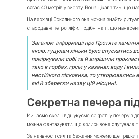
сягає 40 метрів у висоту. Вона цікава тим, що на
На верхівці Соколиного ока можна знайти ритуаль
стародавні петрогліфи, подібні на ті, що нанесен
Загалом
, інформації про Протяте каміння
якою, гуцулам ліньки було спускатись до
поміркували собі та й вирішили прокласт
тако в горбах, гріли у казанах воду і ви
нестійкого пісковика, то утворюв
а
лись в
які й зберегли назву цій місцині.
Секретна печера пі
Минаємо скелі і відшукуємо секретну печеру з дво
можна фантазувати, що колись вона слугувала 
За наявності сил та бажання можемо ще трішки п