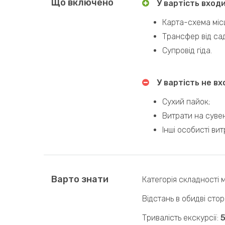
Що включено
У вартість вход
Карта-схема міс
Трансфер від сад
Супровід гіда.
У вартість не вх
Сухий пайок;
Витрати на сувен
Інші особисті вит
Варто знати
Категорія складності 
Відстань в обидві сто
Тривалість екскурсії:
5