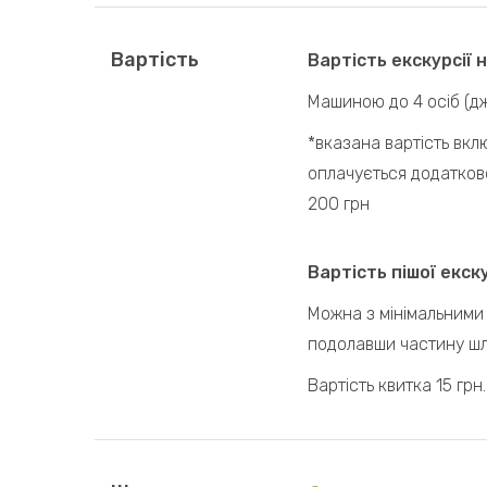
Вартість
Вартість екскурсії н
Машиною до 4 осіб (дж
*вказана вартість вкл
оплачується додатков
200 грн
Вартість пішої екску
Можна з мінімальними
подолавши частину шл
Вартість квитка 15 грн.