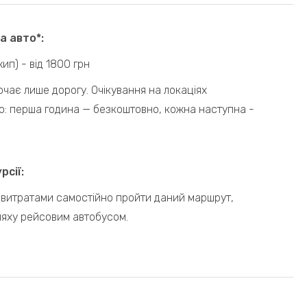
а авто*:
ип) - від 1800 грн
ючає лише дорогу. Очікування на локаціях
о: перша година — безкоштовно, кожна наступна -
рсії:
 витратами самостійно пройти даний маршрут,
яху рейсовим автобусом.