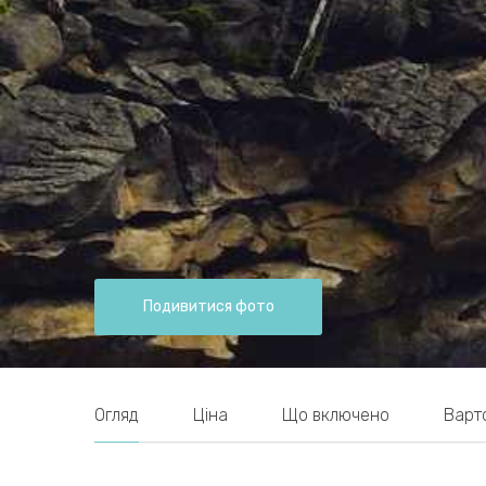
Подивитися фото
Огляд
Ціна
Що включено
Варт