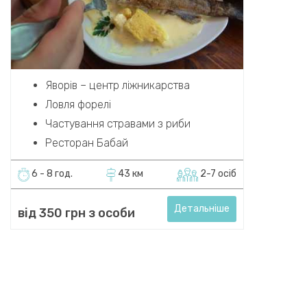
Яворів – центр ліжникарства
Ловля форелі
Частування стравами з риби
Ресторан Бабай
6 - 8 год.
43 км
2-7 осіб
Детальніше
від 350 грн з особи