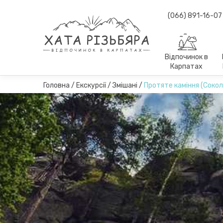
(066) 891-16-07
Відпочинок в
Карпатах
Головна
/
Екскурсії
/
Змішані
/
Протяте каміння (Сокол