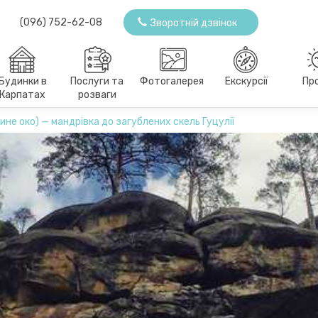
(096) 752-62-08
Зворотній дзвінок
Будинки в
Послуги та
Фотогалерея
Екскурсії
Пр
Карпатах
розваги
ине око) — мандрівка до загублених скель Гуцулії