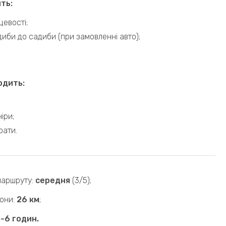
ить:
цевості;
иби до садиби (при замовленні авто);
одить:
іри;
рати.
маршруту:
середня
(3/5);
рони:
26 км
;
-6 годин.