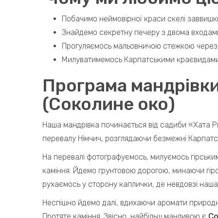
Побачимо неймовірної краси скелі заввишки
Знайдемо секретну печеру з двома входам
Прогуляємось мальовничою стежкою через 
Милуватимемось Карпатськими краєвидами 
Програма мандрівки
(Соколине око)
Наша мандрівка починається від садиби «Хата Різ
перевалу Німчич, розглядаючи безмежні Карпатс
На перевалі фотографуємось, милуємось гірськи
каміння. Йдемо грунтовою дорогою, минаючи гірс
рухаємось у сторону каплички, де невдовзі наша
Неспішно йдемо далі, вдихаючи аромати природни
Протяте каміння. Звісно, найбільш манливою є
Со