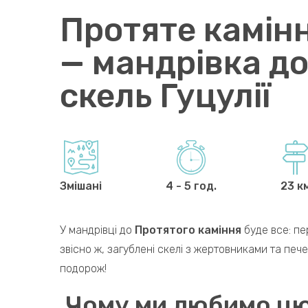
Протяте камінн
— мандрівка д
скель Гуцулії
Змішані
4 - 5 год.
23 к
У мандрівці до
Протятого каміння
буде все: пер
звісно ж, загублені скелі з жертовниками та пе
подорож!
Чому ми любимо цю