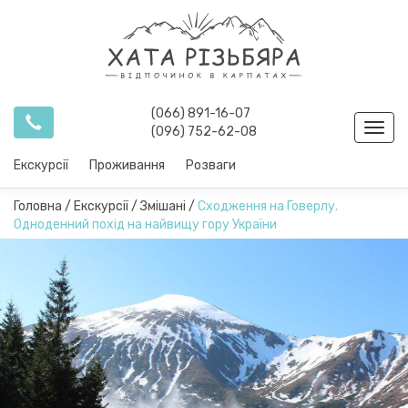
(066) 891-16-07
Toggl
(096) 752-62-08
navig
Екскурсії
Проживання
Розваги
Головна
/
Екскурсії
/
Змішані
/
Сходження на Говерлу.
Одноденний похід на найвищу гору України