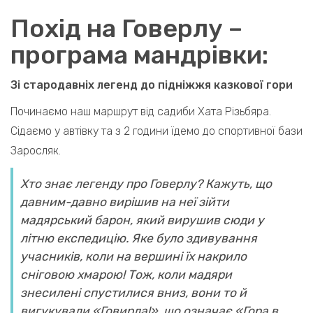
Похід на Говерлу
–
програма мандрівки:
Зі стародавніх легенд до підніжжя казкової гори
Починаємо наш маршрут від садиби Хата Різьбяра.
Сідаємо у автівку та з 2 години їдемо до спортивної бази
Заросляк.
Хто знає легенду про Говерлу? Кажуть, що
давним-давно вирішив на неї зійти
мадярський барон, який вирушив сюди у
літню експедицію. Яке було здивування
учасників, коли на вершині їх накрило
сніговою хмарою!
Тож, коли мадяри
знесилені спустилися вниз, вони то й
вигукували «Говирла!», що означає «Гора в