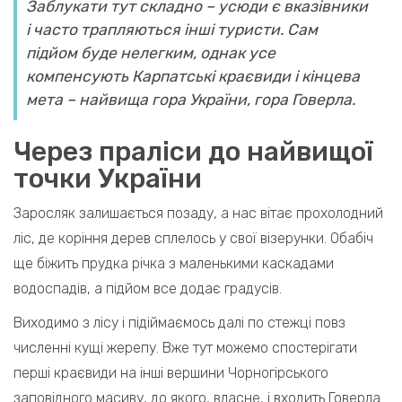
Заблукати тут складно – усюди є вказівники
і часто трапляються інші туристи. Сам
підйом буде нелегким, однак усе
компенсують Карпатські краєвиди і кінцева
мета – найвища гора України, гора Говерла.
Через праліси до найвищої
точки України
Заросляк залишається позаду, а нас вітає прохолодний
ліс, де коріння дерев сплелось у свої візерунки. Обабіч
ще біжить прудка річка з маленькими каскадами
водоспадів, а підйом все додає градусів.
Виходимо з лісу і підіймаємось далі по стежці повз
численні кущі жерепу. Вже тут можемо спостерігати
перші краєвиди на інші вершини Чорногірського
заповідного масиву, до якого, власне, і входить Говерла.