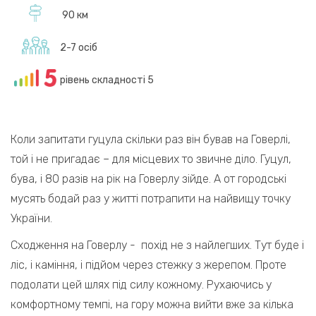
90 км
2-7 осіб
рівень складності 5
Коли запитати гуцула скільки раз він бував на Говерлі,
той і не пригадає – для місцевих то звичне діло. Гуцул,
бува, і 80 разів на рік на Говерлу зійде. А от городські
мусять бодай раз у житті потрапити на найвищу точку
України.
Сходження на Говерлу
- похід не з найлегших. Тут буде і
ліс, і каміння, і підйом через стежку з жерепом. Проте
подолати цей шлях під силу кожному. Рухаючись у
комфортному темпі, на гору можна вийти вже за кілька