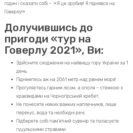
годин і сказати собі - «Я це зробив! Я піднявся на
Говерлу!»
Долучившись до
пригоди «тур на
Говерлу 2021», Ви:
Здійсните сходження на найвищу гору України за 1
день;
Підніметесь аж на 2061 метр над рівнем моря!
Прогуляєтесь гарним лісом, а опісля – стежкою з
краєвидами на Чорногірський хребет;
Не понесете ніяких важких наплечників, лише
перекус, вода та необхідні речі;
Підберете собі пам’ятний сувенір та поласуєте
гуцульскими стравами.