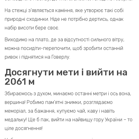
На стежці з’являється каміння, яке утворює такі собі
природні сходинки. Ніде не потрібно дертись, однак
набір висоти бере своє.
Виходимо на плато, де за відсутності сильного вітру,
можна посидіти-перепочити, щоб зробити останній
ривок і піднятися на Говерлу.
Досягнути мети і вийти на
2061 м
Збираємось з духом, минаємо останні метри і ось вона,
вершина! Робимо пам’ятні знимки, розглядаємо
меморіал, за бажання, купуємо чай, каву і навіть
медальку! Ще б пак, вийти на найвищу гору України – то
ціле досягнення!