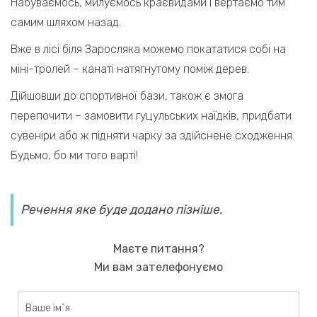
Набуваємось, милуємось краєвидами і вертаємо тим
самим шляхом назад.
Вже в лісі біля Заросляка можемо покататися собі на
міні-тролей – канаті натягнутому поміж дерев.
Дійшовши до спортивної бази, також є змога
перепочити – замовити гуцульських наїдків, придбати
сувеніри або ж підняти чарку за здійснене сходження.
Будьмо, бо ми того варті!
Речення яке буде додано пізніше.
Маєте питання?
Ми вам зателефонуємо