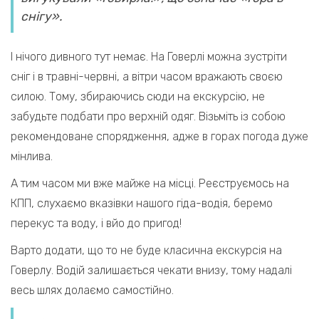
снігу».
І нічого дивного тут немає. На Говерлі можна зустріти
сніг і в травні-червні, а вітри часом вражають своєю
силою. Тому, збираючись сюди на екскурсію, не
забудьте подбати про верхній одяг. Візьміть із собою
рекомендоване спорядження, адже в горах погода дуже
мінлива.
А тим часом ми вже майже на місці.
Реєструємось на
КПП, слухаємо вказівки нашого гіда-водія, беремо
перекус та воду, і вйо до пригод!
Варто додати, що то не буде класична екскурсія на
Говерлу. Водій залишається чекати внизу, тому надалі
весь шлях долаємо самостійно.