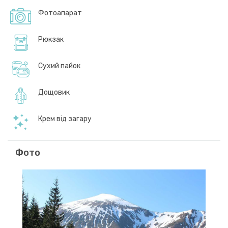
Фотоапарат
Рюкзак
Сухий пайок
Дощовик
Крем від загару
Фото