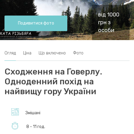
від 1000
грн з
Подивитися фото
особи
Огляд
Ціна
Що включено
Фото
Сходження на Говерлу.
Одноденний похід на
найвищу гору України
Змішані
8 - 11 год.