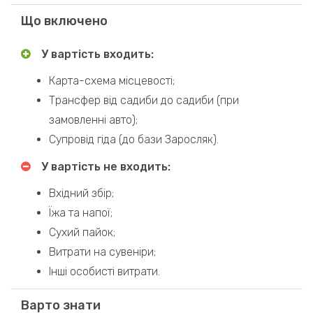
Що включено
У вартість входить:
Карта-схема місцевості;
Трансфер від садиби до садиби (при
замовленні авто);
Супровід гіда (до бази Заросляк).
У вартість не входить:
Вхідний збір;
Їжа та напої;
Сухий пайок;
Витрати на сувеніри;
Інші особисті витрати.
Варто знати