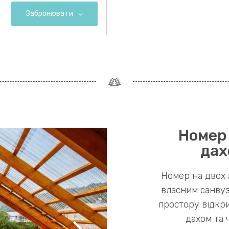
Забронювати
Номер
дах
Номер на двох 
власним санвуз
простору відкр
дахом та 