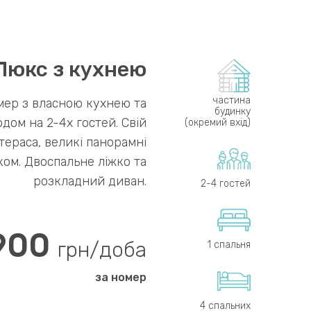
Люкс з кухнею
частина
мер з власною кухнею та
будинку
дом на 2-4х гостей. Свій
(окремий вхід)
тераса, великі панорамні
ком. Двоспальне ліжко та
розкладний диван.
2-4 гостей
900
грн/доба
1 спальня
за номер
4 спальних