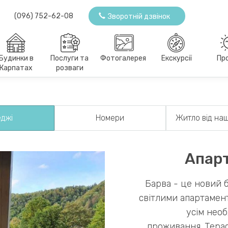
(096) 752-62-08
Зворотній дзвінок
Будинки в
Послуги та
Фотогалерея
Екскурсії
Пр
Карпатах
розваги
еджі
Номери
Житло від наш
Апар
Барва - це новий 
світлими апартамен
усім нео
проживання. Терас