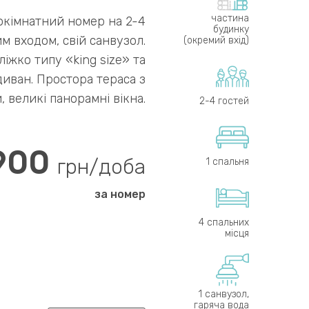
частина
кімнатний номер на 2-4
будинку
м входом, свій санвузол.
(окремий вхід)
іжко типу «king size» та
иван. Простора тераса з
 великі панорамні вікна.
2-4 гостей
900
грн/доба
1 спальня
за номер
4 спальних
місця
1 санвузол,
гаряча вода