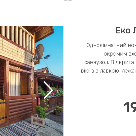
Еко 
Однокімнатний но
окремим вхо
санвузол. Відкрита 
вікна з лавкою-лежа
1