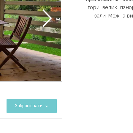
гори, великі пано
зали. Можна в
окремо так і весь
йога турів,
Забронювати