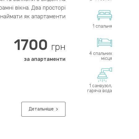
рамні вікна. Два просторі
инаймати як апартаменти
 будинок для проведення
1 спальня
 ретритів, конференцій ...
1700
грн
4 спальних
місця
за апартаменти
1 санвузол,
гаряча вода
Детальніше