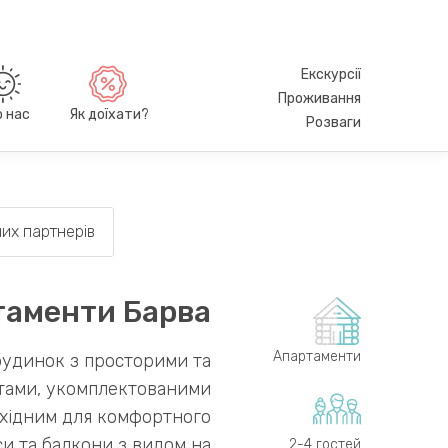
Екскурсії
Проживання
о нас
Як доїхати?
Розваги
их партнерів
таменти Барва
Апартаменти
будинок з просторими та
тами, укомплектованими
бхідним для комфортного
и та балкони з видом на
2-4 гостей