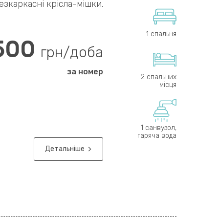
езкаркасні крісла-мішки.
1 спальня
500
грн/доба
за номер
2 спальних
місця
1 санвузол,
гаряча вода
Детальніше