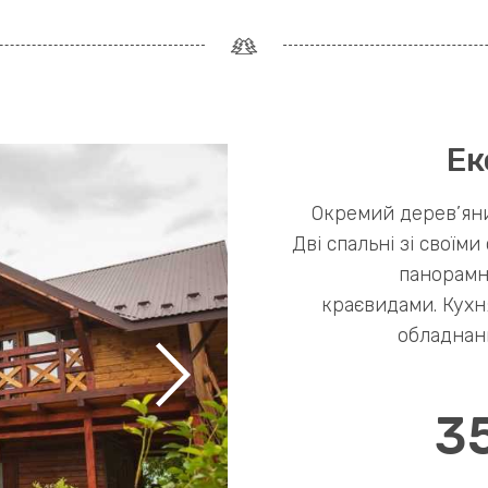
Ек
Окремий дерев’яни
Дві спальні зі своїм
панорамн
краєвидами. Кухн
обладнанн
3