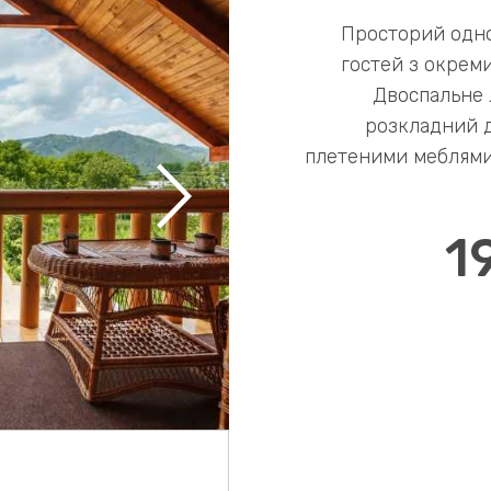
Просторий одно
гостей з окреми
Двоспальне л
розкладний д
плетеними меблями,
1