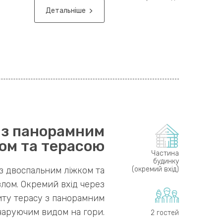
Детальніше
 з панорамним
ом та терасою
Частина
будинку
з двоспальним ліжком та
(окремий вхід)
лом. Окремий вхід через
иту терасу з панорамним
чаруючим видом на гори.
2 гостей