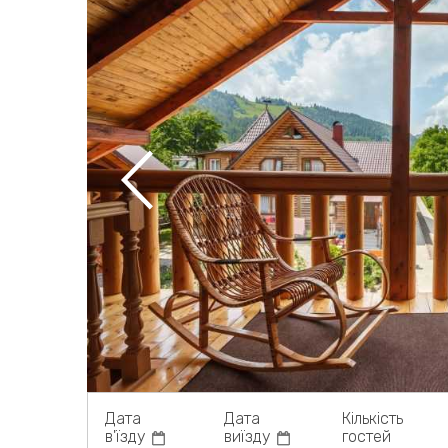
Дата
Дата
Кількість
в'їзду
виїзду
гостей