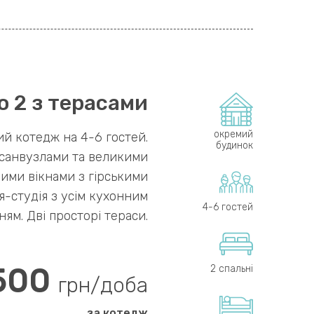
о 2 з терасами
окремий
й котедж на 4-6 гостей.
будинок
и санвузлами та великими
ими вікнами з гірськими
я-студія з усім кухонним
4-6 гостей
ям. Дві просторі тераси.
500
2 спальні
грн/доба
за котедж