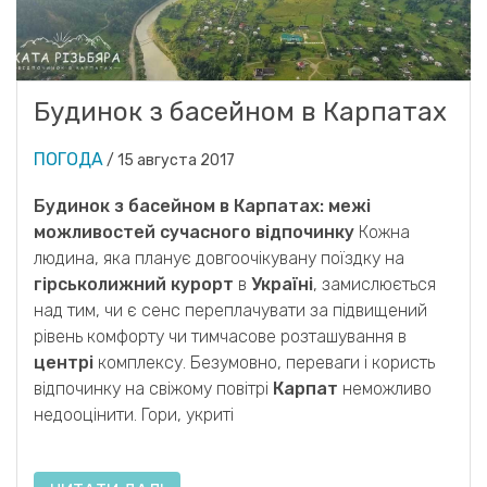
Будинок з басейном в Карпатах
ПОГОДА
/
15 августа 2017
Будинок з басейном в Карпатах: межі
можливостей сучасного відпочинку
Кожна
людина, яка планує довгоочікувану поїздку на
гірськолижний курорт
в
Україні
, замислюється
над тим, чи є сенс переплачувати за підвищений
рівень комфорту чи тимчасове розташування в
центрі
комплексу. Безумовно, переваги і користь
відпочинку на свіжому повітрі
Карпат
неможливо
недооцінити. Гори, укриті