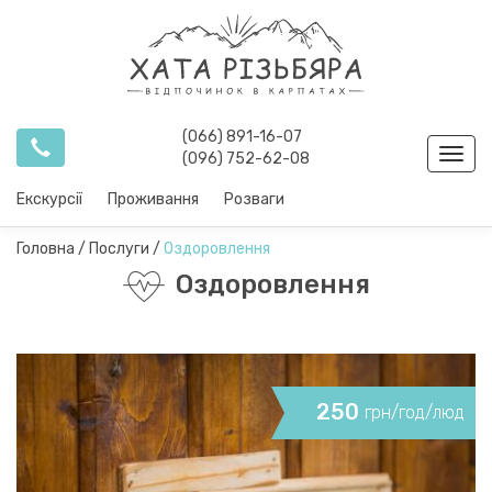
(066) 891-16-07
Toggl
(096) 752-62-08
navig
Екскурсії
Проживання
Розваги
Головна
/
Послуги
/
Оздоровлення
Оздоровлення
250
грн/год/люд