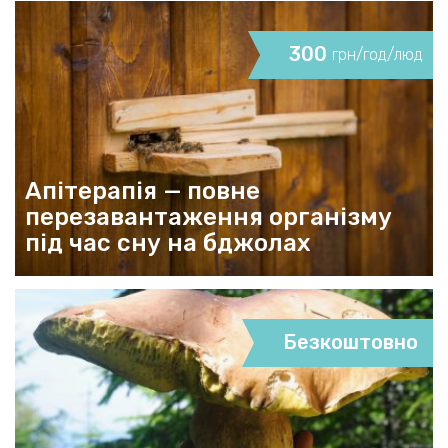
300
грн/год/люд
Апітерапія — повне
перезавантаження організму
під час сну на бджолах
Безкоштовно