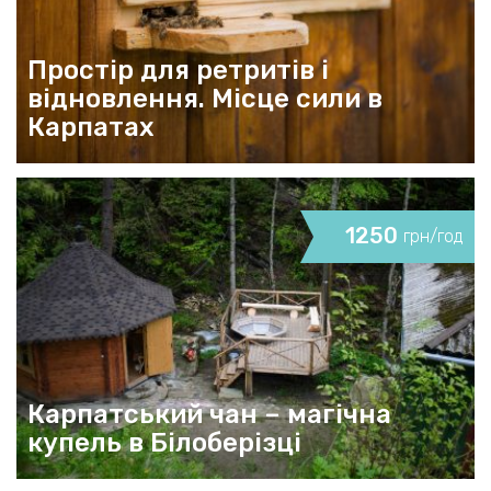
Простір для ретритів і
відновлення. Місце сили в
Карпатах
1250
грн/год
Карпатський чан – магічна
купель в Білоберізці